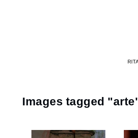
Skip
to
content
RIT
Images tagged "arte
Home